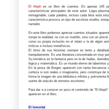
El Aleph
es un libro de cuentos. En apenas 145 pág
características principales de este autor. Logra plas
inimaginable, cada palabra, incluso cada letra está sit
característica provoca un tipo de escritura erudita, enri
narrador.
En este libro podemos apreciar cuentos situados aparen
rompe la realidad, no con un martillo, sino con un pincel
como su propia inclusión en el relato o la de algún ami
míticos e incluso metafísicos.
El ritmo de sus historias siempre es lento y detalla
tranquilamente. Es una literatura concentrada en muy poc
Su temática es la fantasía pero no la de hadas, duendes
lógica y matemática. Es un mundo eterno de laberintos y
En la prosa de Borges aparecen con tanta frecuencia c
certeza si son reales o imaginarios, pero construye de 
forma la imagen de una biblioteca infinita y polvorient
suerte de oráculo de remotos escritores.
Para dar a a conocer un poco el contenido de "El Aleph"
aparecen en el libro:
El Inmortal