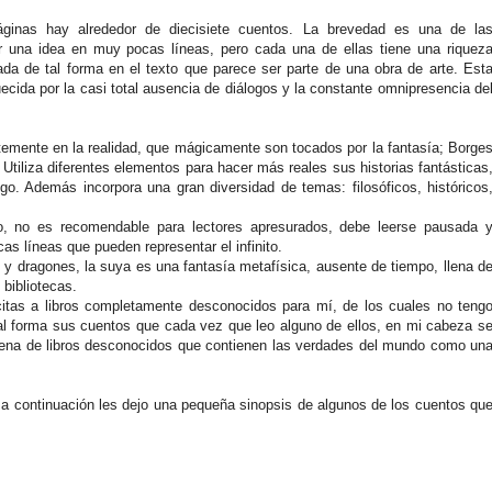
inas hay alrededor de diecisiete cuentos. La brevedad es una de la
mar una idea en muy pocas líneas, pero cada una de ellas tiene una riquez
uada de tal forma en el texto que parece ser parte de una obra de arte. Est
quecida por la casi total ausencia de diálogos y la constante omnipresencia de
temente en la realidad, que mágicamente son tocados por la fantasía; Borge
. Utiliza diferentes elementos para hacer más reales sus historias fantásticas
go. Además incorpora una gran diversidad de temas: filosóficos, históricos
do, no es recomendable para lectores apresurados, debe leerse pausada 
as líneas que pueden representar el infinito.
 y dragones, la suya es una fantasía metafísica, ausente de tiempo, llena d
 bibliotecas.
itas a libros completamente desconocidos para mí, de los cuales no teng
tal forma sus cuentos que cada vez que leo alguno de ellos, en mi cabeza s
a llena de libros desconocidos que contienen las verdades del mundo como un
 a continuación les dejo una pequeña sinopsis de algunos de los cuentos qu