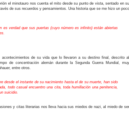
erión el minotauro nos cuenta el mito desde su punto de vista, sentado en s
través de sus recuerdos y pensamientos. Una historia que se me hizo un poc
 es verdad que sus puertas (cuyo número es infinito) están abiertas
es.
 acontecimientos de su vida que lo llevaron a su destino final, descrito a
campo de concentración alemán durante la Segunda Guerra Mundial, mu
hauer, entre otros.
e desde el instante de su nacimiento hasta el de su muerte, han sido
rada, todo casual encuentro una cita, toda humillación una penitencia,
un suicidio.
lusiones y citas literarias nos lleva hacia sus miedos de nazi, al miedo de se