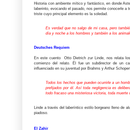
Historia con ambiente mítico y fantástico, en donde Ast
laberinto, evocando el pasado, nos permite conocerle a 
triste cuyo principal elemento es la soledad.
Es verdad que no salgo de mi casa, pero también
día y noche a los hombres y también a los animal
Deutsches Requiem
En este cuento Otto Dietrich zur Linde, nos relata los
comienzo del relato. Él fue un subdirector de un 
influenciado en su juventud por Brahms y Arthur Schopen
Todos los hechos que pueden ocurrirle a un hombr
prefijados por él. Así toda negligencia es delibe
todo fracaso una misteriosa victoria, toda muerte 
Linde a través del laberíntico estilo borgeano lleno de a
piadoso.
El Zahir