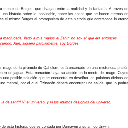
la mente de Borges, que divagan entre la realidad y la fantasía. A través d
una historia sobre lo inolvidable, sobre las cosas que se hacen eternas e
es el mismo Borges el protagonista de esta historia que contrapone lo etern
la madrugada. llegó a mis manos el Zahir; no soy el que era entonces
ocurrido. Aún, siquiera parcialmente, soy Borges.
n, mago de la pirámide de Qaholom, está encerrado en una misteriosa prisió
entra un jaguar. Esta narración haya su acción en la mente del mago. Cuyo
 una posible solución que se encuentra en descifrar las palabras divinas d
uno mental, por el cual Tzinacán deberá encontrar una salida, que lo podrí
la de sentir! Vi el universo, y vi los íntimos designios del universo.
lave de esta historia, que es contada por Dunraven a su amigo Unwin.