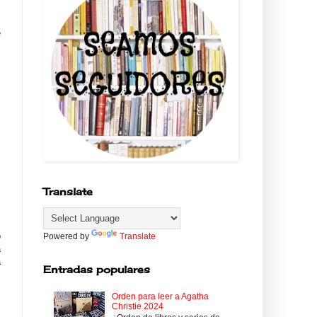
,
e
s
Translate
ó
Powered by
Translate
a
a
Entradas populares
Orden para leer a Agatha
Christie 2024