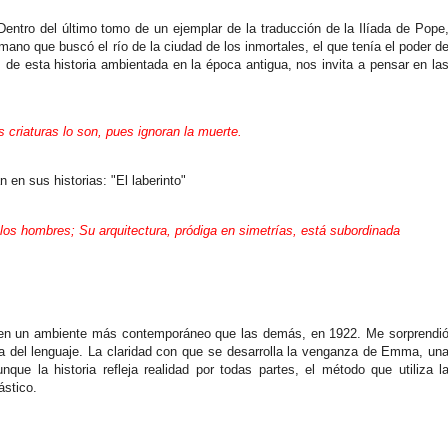
Dentro del último tomo de un ejemplar de la traducción de la Ilíada de Pope
mano que buscó el río de la ciudad de los inmortales, el que tenía el poder d
 de esta historia ambientada en la época antigua, nos invita a pensar en la
 criaturas lo son, pues ignoran la muerte.
 en sus historias: "El laberinto"
 los hombres; Su arquitectura, pródiga en simetrías, está subordinada
a en un ambiente más contemporáneo que las demás, en 1922. Me sorprendi
za del lenguaje. La claridad con que se desarrolla la venganza de Emma, un
nque la historia refleja realidad por todas partes, el método que utiliza l
ástico.