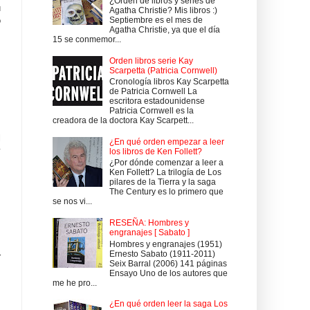
¿Orden de libros y series de
u
Agatha Christie? Mis libros :)
o
Septiembre es el mes de
Agatha Christie, ya que el día
15 se conmemor...
Orden libros serie Kay
Scarpetta (Patricia Cornwell)
Cronología libros Kay Scarpetta
de Patricia Cornwell La
escritora estadounidense
Patricia Cornwell es la
creadora de la doctora Kay Scarpett...
l
¿En qué orden empezar a leer
y
los libros de Ken Follett?
¿Por dónde comenzar a leer a
Ken Follett? La trilogía de Los
pilares de la Tierra y la saga
The Century es lo primero que
se nos vi...
RESEÑA: Hombres y
engranajes [ Sabato ]
Hombres y engranajes (1951)
Ernesto Sabato (1911-2011)
r
Seix Barral (2006) 141 páginas
Ensayo Uno de los autores que
me he pro...
¿En qué orden leer la saga Los