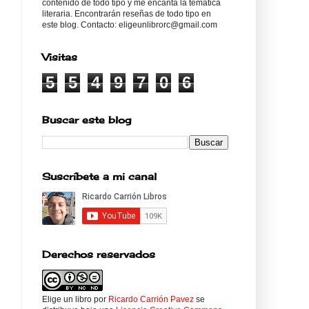
contenido de todo tipo y me encanta la temática
literaria. Encontrarán reseñas de todo tipo en
este blog. Contacto: eligeunlibrorc@gmail.com
Visitas
5
5
4
9
7
0
6
Buscar este blog
Suscríbete a mi canal
Derechos reservados
Elige un libro
por
Ricardo Carrión Pavez
se