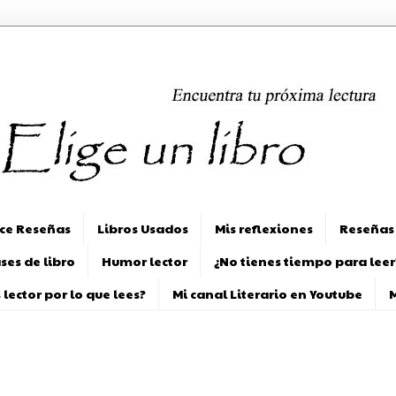
ice Reseñas
Libros Usados
Mis reflexiones
Reseñas
ses de libro
Humor lector
¿No tienes tiempo para leer
 lector por lo que lees?
Mi canal Literario en Youtube
M