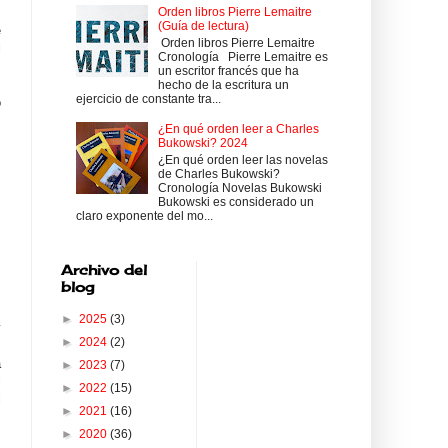
Orden libros Pierre Lemaitre
(Guía de lectura)
e
Orden libros Pierre Lemaitre
l
Cronología Pierre Lemaitre es
un escritor francés que ha
hecho de la escritura un
ejercicio de constante tra...
o
¿En qué orden leer a Charles
Bukowski? 2024
¿En qué orden leer las novelas
de Charles Bukowski?
Cronología Novelas Bukowski
Bukowski es considerado un
claro exponente del mo...
Archivo del
blog
►
2025
(3)
y
►
2024
(2)
a
►
2023
(7)
i
►
2022
(15)
l
►
2021
(16)
►
2020
(36)