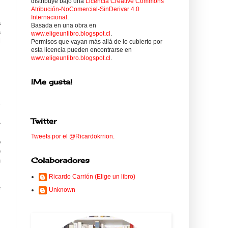
distribuye bajo una
Licencia Creative Commons
Atribución-NoComercial-SinDerivar 4.0
s
Internacional
.
a
Basada en una obra en
a
www.eligeunlibro.blogspot.cl
.
l
Permisos que vayan más allá de lo cubierto por
esta licencia pueden encontrarse en
www.eligeunlibro.blogspot.cl
.
s
,
¡Me gusta!
,
y
Twitter
e
Tweets por el @Ricardokrrion.
o
e
Colaboradores
a
Ricardo Carrión (Elige un libro)
e
Unknown