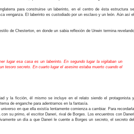
Inglaterra para construirse un laberinto, en el centro de ésta estructura s
a venganza. El laberinto es custodiado por un esclavo y un león. Aún así e
stilo de Chesterton, en donde un sabia reflexión de Unwin termina reveland
.
mer lugar esa casa es un laberinto. En segundo lugar la vigilaban un
un tesoro secreto. En cuarto lugar el asesino estaba muerto cuando el
d y la ficción, él mismo se incluye en el relato siendo el protagonista 
tema de enganche para adentrarnos en la fantasía.
 universo en que ella existía lentamente comienza a cambiar. Para recordarl
 con su primo, el escritor Daneri, rival de Borges. Los encuentros con Daner
itivamente un día a que Daneri le cuente a Borges un secreto, el secreto de