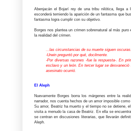
Abenjacán el Bojarí rey de una tribu nilótica, llega a 
esconderá temiendo la aparición de un fantasma que busc
fantasma logra cumplir con su objetivo.
Borges nos plantea un crimen sobrenatural al más puro e
la realidad del crimen.
...las circunstancias de su muerte siguen oscuras
-Urwin preguntó por qué, docilmente.
-Por diversas razones -fue la respuesta-. En pri
esclavo y un león. En tercer lugar se desvaneció 
asesinato ocurrió.
El Aleph
Nuevamente Borges borra los márgenes entre la realida
narrador, nos cuenta hechos de un amor imposible como 
Su amor, Beatriz ha muerto y el tiempo no se detiene, el
visita a menudo la casa de Beatriz. En ella se encuentra
se centran en discusiones literarias, que llevarán defin
Aleph.