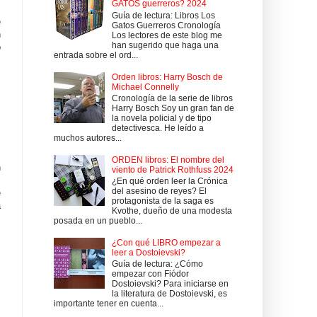
GATOS guerreros? 2024
Guía de lectura: Libros Los
e
Gatos Guerreros Cronología
n
Los lectores de este blog me
han sugerido que haga una
o
entrada sobre el ord...
Orden libros: Harry Bosch de
Michael Connelly
Cronología de la serie de libros
Harry Bosch Soy un gran fan de
la novela policial y de tipo
detectivesca. He leído a
muchos autores...
ORDEN libros: El nombre del
n
viento de Patrick Rothfuss 2024
s
¿En qué orden leer la Crónica
del asesino de reyes? El
e
protagonista de la saga es
a
Kvothe, dueño de una modesta
posada en un pueblo...
¿Con qué LIBRO empezar a
leer a Dostoievski?
Guía de lectura: ¿Cómo
empezar con Fiódor
Dostoievski? Para iniciarse en
la literatura de Dostoievski, es
importante tener en cuenta...